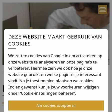
DEZE WEBSITE MAAKT GEBRUIK VAN
COOKIES
We zetten cookies van Google in om activiteiten op
onze website te analyseren en onze pagina’s te
verbeteren. Hiermee zien we ook hoe je onze
Yuri Verbeek
Koken met Passie
website gebruikt en welke pagina’s je interessant
vindt. Na je toestemming plaatsen we cookies.
KOKEN MET PASSIE
Indien gewenst kun je jouw voorkeuren wijzigen
onder ‘Cookie-instellingen beheren’.
Terug naar overzicht
za 15 okt. 2011
Alle cookies accepteren