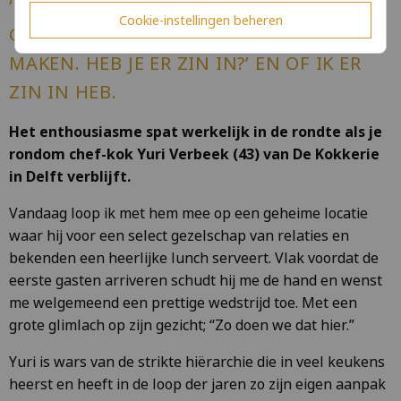
‘HE JOOST, WE ZIJN BIJNA KLAAR EN
Cookie-instellingen beheren
GAAN DE MENSEN EVEN LEKKER BLIJ
MAKEN. HEB JE ER ZIN IN?’
EN OF IK ER
ZIN IN HEB.
Het enthousiasme spat werkelijk in de rondte als je
rondom chef-kok Yuri Verbeek (43) van De Kokkerie
in Delft verblijft.
Vandaag loop ik met hem mee op een geheime locatie
waar hij voor een select gezelschap van relaties en
bekenden een heerlijke lunch serveert. Vlak voordat de
eerste gasten arriveren schudt hij me de hand en wenst
me welgemeend een prettige wedstrijd toe. Met een
grote glimlach op zijn gezicht; “Zo doen we dat hier.”
Yuri is wars van de strikte hiërarchie die in veel keukens
heerst en heeft in de loop der jaren zo zijn eigen aanpak