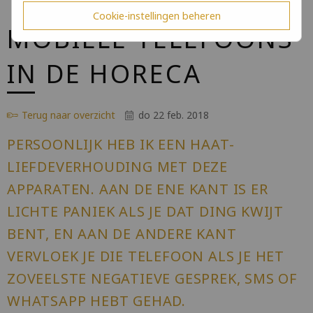
Cookie-instellingen beheren
MOBIELE TELEFOONS
IN DE HORECA
Terug naar overzicht
do 22 feb. 2018
PERSOONLIJK HEB IK EEN HAAT-
LIEFDEVERHOUDING MET DEZE
APPARATEN. AAN DE ENE KANT IS ER
LICHTE PANIEK ALS JE DAT DING KWIJT
BENT, EN AAN DE ANDERE KANT
VERVLOEK JE DIE TELEFOON ALS JE HET
ZOVEELSTE NEGATIEVE GESPREK, SMS OF
WHATSAPP HEBT GEHAD.