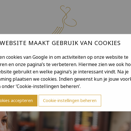
 WEBSITE MAAKT GEBRUIK VAN COOKIES
en cookies van Google in om activiteiten op onze website te
DE KOKKERIE THUIS
LOCATIE
CONTACT
YURI VER
ren en onze pagina’s te verbeteren. Hiermee zien we ook ho
bsite gebruikt en welke pagina’s je interessant vindt. Na je
ming plaatsen we cookies. Indien gewenst kun je jouw voo
n onder ‘Cookie-instellingen beheren’.
ookies accepteren
Cookie-instellingen beheren