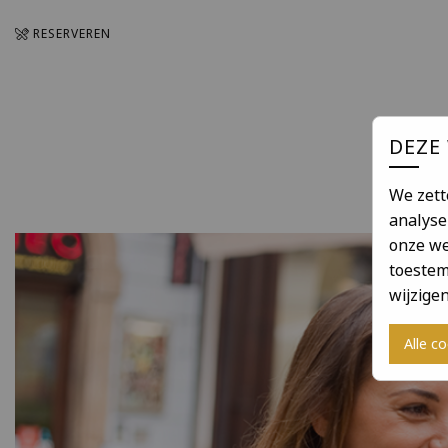
RESERVEREN
DEZE
We zett
analyse
onze we
toestem
wijzige
Alle c