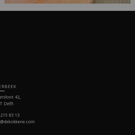
ERBEEK
rsloot 42,
T Delft
 215 83 13
e@dekokkerie.com