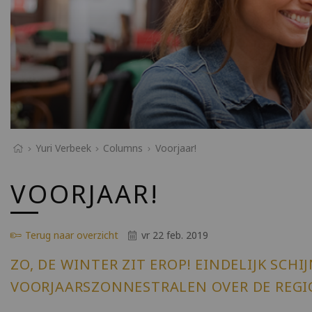
Yuri Verbeek
Columns
Voorjaar!
VOORJAAR!
Terug naar overzicht
vr 22 feb. 2019
ZO, DE WINTER ZIT EROP! EINDELIJK SCHI
VOORJAARSZONNESTRALEN OVER DE REG