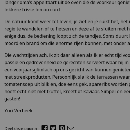
langer oma’s appeltaart uit de oven die de voorkeur geniet
lekkere frisse lemon curd.
De natuur komt weer tot leven, je ziet en je ruikt het, h
regio te wandelen of te fietsen en deze af te sluiten met h
enige dus, de bediening loopt zich de tandjes. Soms duurt
moord en brand om die enorme rijen bonnen, met onder a
Die wachttijden ach, ik zit daar alleen als ik er echt tijd v
passie en gedrevenheid de gerechten serveert waar hij in 
een voorjaarsglimlach op ons gezicht van kunnen genieten.
met streekproducten. Persoonlijk sla ik de terrassen waar 
tomatensoep uit blik en, doe eens gek, spareribs worden ge
hoeft echt niet met truffel, kreeft of kaviaar. Simpel en ee
gasten!
Yuri Verbeek
Deel deze pagina