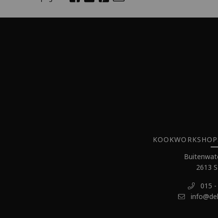
KOOKWORKSHOPS 
Buitenwate
2613 S
015 -
info@de