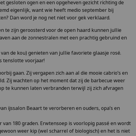
met gesloten ogen en een opgeheven gezicht richting de
reemd eigenlijk, want wie heeft medio september bij
en? Dan word je nog net niet voor gek verklaard.
n te zijn geroosterd voor de open haard kunnen jullie
 laven aan de zonnestralen met een prachtig gebruind en
an de kou) genieten van jullie favoriete glaasje rosé.
s tenslotte voorjaar!
bij gaan. Zij vergapen zich aan al die mooie cabrio’s en
ald. Zij wachten op het moment dat zij de barbecue weer
p te kunnen laten verbranden terwijl zij zich afvragen
van ijssalon Beaart te verorberen en ouders, opa’s en
 van 180 graden. Erwtensoep is voorlopig passé en wordt
ewoon weer kip (wel scharrel of biologisch) en het is niet