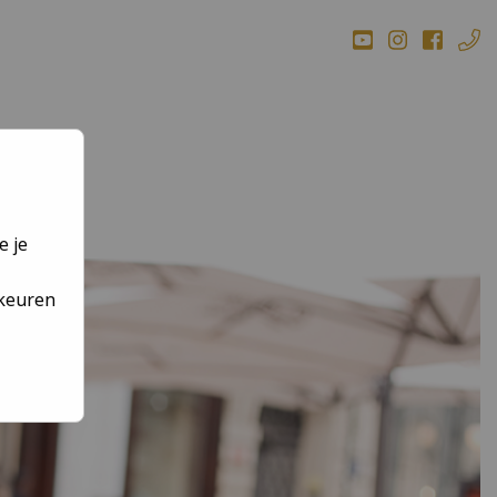
BEEK
e je
rkeuren