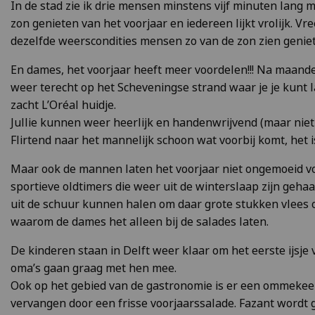
In de stad zie ik drie mensen minstens vijf minuten lang 
zon genieten van het voorjaar en iedereen lijkt vrolijk. V
dezelfde weerscondities mensen zo van de zon zien geniet
En dames, het voorjaar heeft meer voordelen!!! Na maande
weer terecht op het Scheveningse strand waar je je kunt
zacht L’Oréal huidje.
Jullie kunnen weer heerlijk en handenwrijvend (maar niet v
Flirtend naar het mannelijk schoon wat voorbij komt, het i
Maar ook de mannen laten het voorjaar niet ongemoeid voor
sportieve oldtimers die weer uit de winterslaap zijn geha
uit de schuur kunnen halen om daar grote stukken vlees o
waarom de dames het alleen bij de salades laten.
De kinderen staan in Delft weer klaar om het eerste ijsje 
oma’s gaan graag met hen mee.
Ook op het gebied van de gastronomie is er een ommekeer
vervangen door een frisse voorjaarssalade. Fazant wordt g