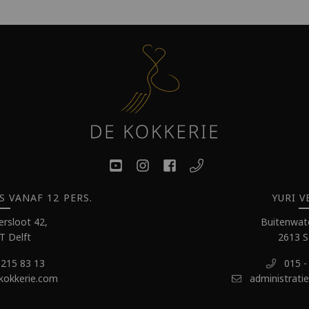
VANAF 12 PERS.
YURI V
rsloot 42,
Buitenwate
T Delft
2613 S
 215 83 13
015 -
kokkerie.com
administrati