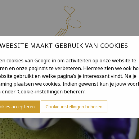
 WEBSITE MAAKT GEBRUIK VAN COOKIES
en cookies van Google in om activiteiten op onze website te
DE KOKKERIE THUIS
LOCATIE
CONTACT
YURI VER
ren en onze pagina’s te verbeteren. Hiermee zien we ook ho
bsite gebruikt en welke pagina’s je interessant vindt. Na je
ming plaatsen we cookies. Indien gewenst kun je jouw voo
n onder ‘Cookie-instellingen beheren’.
ookies accepteren
Cookie-instellingen beheren