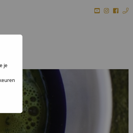
BEEK
e je
rkeuren