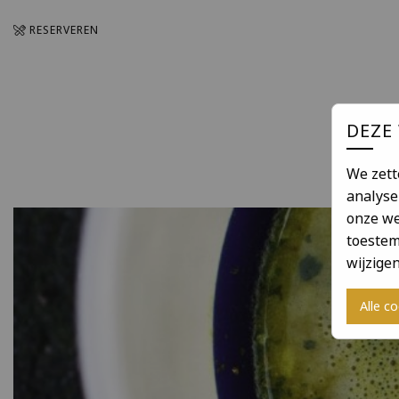
RESERVEREN
DEZE
We zett
analyse
onze we
toestem
wijzige
Alle c