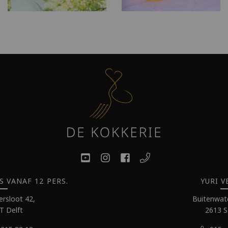
VANAF 12 PERS.
YURI V
rsloot 42,
Buitenwate
T Delft
2613 S