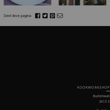
Deel deze pagina
KOOKWORKSHOPS 
Buitenwate
2613 S